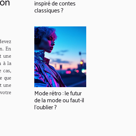
son
inspiré de contes
classiques ?
devez
on. En
st une
 à la
e cas,
re que
st une
votre
Mode rétro : le futur
de la mode ou faut-il
l'oublier ?