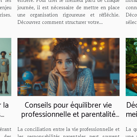
 enjeu
journée, il est nécessaire de mettre en place
conn
ises.
une organisation rigoureuse et réfléchie.
Déc
Découvrez comment structurer votre...
sélec
 la
Conseils pour équilibrer vie
Déc
s
professionnelle et parentalité
mei
sans stress
érant
La conciliation entre la vie professionnelle et
La q
 des
les responsabilités parentales peut souvent
une 