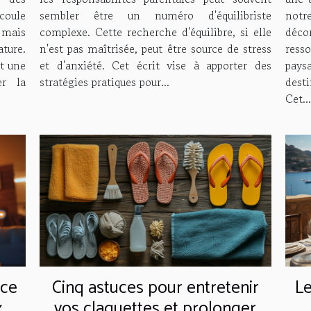
coule
sembler être un numéro d'équilibriste
notr
 mais
complexe. Cette recherche d'équilibre, si elle
déco
ture.
n'est pas maîtrisée, peut être source de stress
res
t une
et d'anxiété. Cet écrit vise à apporter des
pays
er la
stratégies pratiques pour...
dest
Cet...
Le
nce
Cinq astuces pour entretenir
x
vos claquettes et prolonger