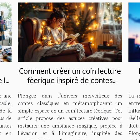
Comment créer un coin lecture
e la
féerique inspiré de contes
classiques ?
e une
Plongez dans l’univers merveilleux des
La m
ble,
contes classiques en métamorphosant un
entr
de la
simple espace en un coin lecture féerique. Cet
infl
us de
article propose des astuces créatives pour
réel
tantes
instaurer une ambiance magique, propice à
doit
ut en
l’évasion et à l’imaginaire, inspirée des
Plon