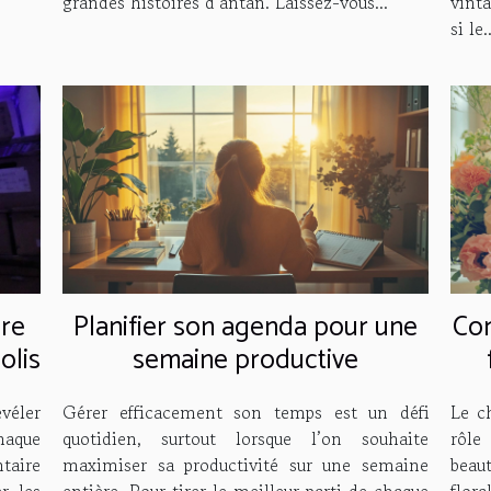
grandes histoires d’antan. Laissez-vous...
vint
si le..
ire
Planifier son agenda pour une
Com
olis
semaine productive
véler
Gérer efficacement son temps est un défi
Le c
haque
quotidien, surtout lorsque l’on souhaite
rôle
taire
maximiser sa productivité sur une semaine
beaut
r les
entière. Pour tirer le meilleur parti de chaque
flora