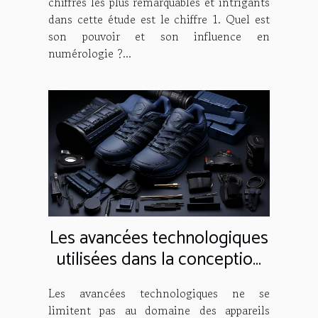
chiffres les plus remarquables et intrigants
dans cette étude est le chiffre 1. Quel est
son pouvoir et son influence en
numérologie ?...
Les avancées technologiques
utilisées dans la conception
des 'Campus 00s Core Black'
Les avancées technologiques ne se
limitent pas au domaine des appareils